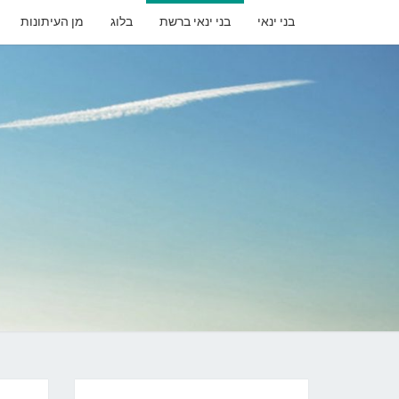
בני ינאי
בני ינאי ברשת
בלוג
מן העיתונות