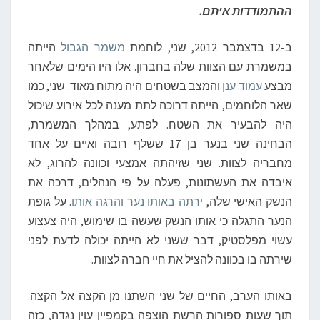
ב
ההתמודדות איתם.
ל
ח
ב-12 בדצמבר 2012, שני, לוחמת
משמר הגבול
הייתה
ש
ו
במשמרת עם הצוות שלה בחברון. אלו היו הימים שלאחר
פ
מבצע
עמוד ענן
והמצב בשטחים היה מתוח מאוד. שני, כמו
י
שאר הלוחמים, הייתה דרוכה לתת מענה לכל אירוע שיכול
ם
היה להבעיר את השטח. לפתע, במהלך המשמרת,
ל
הבחינה שני בנער בן 17 ששלף רובה ואיים על אחד
ע
ו
מחבריה לצוות. שני שזיהתה אמצעי וכוונה להרוג, לא
ל
איבדה את העשתונות, פעלה על פי הנהלים, דרכה את
ם
הנשק האישי שלה,
ירתה באותו נער והרגה אותו
. על גופת
הנער התגלה כי אותו הנשק שעשה בו שימוש, היה צעצוע
עשוי מפלסטיק, דבר ששני לא הייתה יכולה לדעת לפני
שירתה בו בכוונה להציל את חיי חברה לצוות.
באותו הערב, החיים של שני השתנו מן הקצה אל הקצה.
תוך שעות ספורות הרשת הוצפה בקמפיין עוין נגדה, כזה