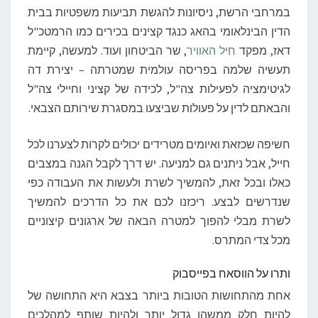
במרחבי הרשת, ניסיונות להגשת תביעות משפטיות בבית
הדין הבינלאומי בהאג כנגד קצינים בכירים כמו הרמטכ"ל
דאז, מפקד
חיל האוויר
, שר הביטחון ועוד. למעשה, קיימת
תעשיה שלמה בפריסה עולמית שמטרתה – יצירת דה
לגיטימציה לפעילות צה"ל, לכידה של קציני וחיילי צה"ל
והבאתם לדין על פעולות שביצעו במסגרת שירותם הצבאי.
חשיפה שכזאת ואיומים מטרידים יכולים לקרות לצערנו לכל
חייל, אבל ניתנים גם למניעה. יש דרך לקבל הגנה במצבים
כאלו ובכל זאת, להמשיך לשרת ולעשות את העבודה כפי
שנדרשים לבצע. ריכזנו לכם את כל הדרכים להמשיך
לשרת מבלי להפוך למטרה הבאה של ארגונים קיצוניים
מכל צדי המתרס.
ותרו על הווסאח בפייסבוק
אחת מהתחושות הטובות ביותר בצבא היא התחושה של
להיות חלק ממשהו גדול יותר ולהיות שותף למהלכים