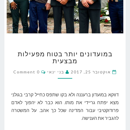
ב
במועדונים יותר בטוח מפעילות
מ
מבצעית
ו
ע
C
אוקטובר 25, 2017
בני ינאי
0 Comment
ד
O
ו
M
M
נ
E
י
N
דווקא במועדון ברעננה ולא בקו שתפס כחייל קרבי בגולני
T
ם
S
מצא יפתח גריידי את מותו. הוא כבר לא יהפוך לאדם
י
פרודוקטיבי עבור המדינה שכל כך אהב. על המשטרה
ו
להגביר את הענישה.
ת
ר