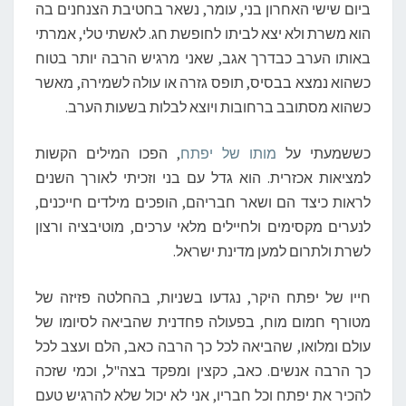
ב
ביום שישי האחרון בני, עומר, נשאר בחטיבת הצנחנים בה
ט
הוא משרת ולא יצא לביתו לחופשת חג. לאשתי טלי, אמרתי
ו
באותו הערב כבדרך אגב, שאני מרגיש הרבה יותר בטוח
ח
מ
כשהוא נמצא בבסיס, תופס גזרה או עולה לשמירה, מאשר
פ
כשהוא מסתובב ברחובות ויוצא לבלות בשעות הערב.
ע
י
כששמעתי על
מותו של יפתח
, הפכו המילים הקשות
ל
למציאות אכזרית. הוא גדל עם בני וזכיתי לאורך השנים
ו
ת
לראות כיצד הם ושאר חבריהם, הופכים מילדים חייכנים,
מ
לנערים מקסימים ולחיילים מלאי ערכים, מוטיבציה ורצון
ב
לשרת ולתרום למען מדינת ישראל.
צ
ע
חייו של יפתח היקר, נגדעו בשניות, בהחלטה פזיזה של
י
ת
מטורף חמום מוח, בפעולה פחדנית שהביאה לסיומו של
עולם ומלואו, שהביאה לכל כך הרבה כאב, הלם ועצב לכל
כך הרבה אנשים. כאב, כקצין ומפקד בצה"ל, וכמי שזכה
להכיר את יפתח וכל חבריו, אני לא יכול שלא להרגיש טעם