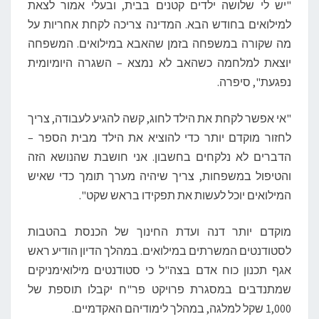
"יש לי שלושה ילדים קטנים בבית, ובעלי אמור לצאת
למילואים בחודש הבא. המדינה צריכה לקחת אחריות על
מה שקורה במשפחה בזמן שהאבא במילואים. המשפחה
יוצאת למלחמה כשהאב לא נמצא – השגרה היומיומית
נפגעת", סיפרה.
"אי אפשר לקחת את הילד לחוג, קשה להגיע לעבודה, צריך
לחזור מוקדם יותר כדי להוציא את הילד מבית הספר –
הדברים לא נלקחים בחשבון. אני חושבת שהנושא הזה
והטיפול במשפחות, צריך שיהיה מערך תומך כדי שאיש
המילואים יוכל לעשות את תפקידו בראש שקט".
מוקדם יותר דנה ועדת החינוך של הכנסת בהטבות
לסטודנטים המשרתים במילואים. במהלך הדיון הודיע ראש
אגף תכנון כוח אדם בצה"ל כי סטודנטים מילואימניקים
שמתנדבים במסגרת פרויקט פר"ח יקבלו תוספת של
1,000 שקל למלגה, במהלך לימודיהם האקדמיים.