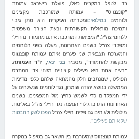
כדי לטפל במקרים כאלו, פועלת בישראל עמותת
"קונצנזוס" – עמותה שמורכבת מקצינים
ולוחמים
במילואים
ומטרתה העיקרית היא מתן גיבוי
ותמיכה מוראלית תקשורתית ובעת הצורך משפטית
ללוחמי צה"ל. "המציאות המורכבת איתם מתמודדים חיילי
ומפקדי צה"ל בשנים האחרונות, מעלה בפני הלוחמים
והמערכת הצבאית שני פערים איתם עמותת קונצנזוס
מבקשת להתמודד", מסביר
בני ינאי
, יו"ר העמותה
.
"בעיה אחת היא פעילים קיצוניים משני צדי המתרס
הפוליטי, שמנתבים חלק מהמחאה שלהם כלפי מדיניות
הממשלה בנושא יהודה שומרון, נגד לוחמים שנשלחים על
ידי המפקדים כדי לשמש כחיץ מול המפגינים. בשנים
האחרונות התרבו גילויי הנאצה נגד חיילי צה"ל באלימות
מילולית ולעיתים גם פיזית. חיילי צה"ל
הפכו לשק החבטות
של אותם פעילים
".
עמותת קונצנזוס שמעורבת בין השאר גם בטיפול במקרה