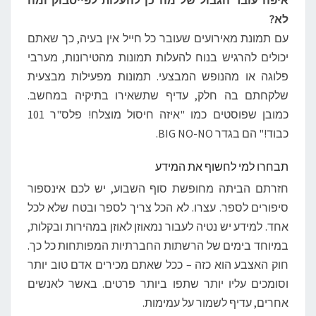
איפה עובר הגבול של מה כן להעלות לפייסבוק ומה
לא?
עם תמונת מאירועים שעובר כל חייל אין בעיה, כך שאתם
יכולים להרגיש בנוח להעלות תמונות מהטירונות, מערבי
פלוגה או מהנופש המבצעי. תמונות מפעילות מבצעית
שלקחתם בה חלק, עדיף שתשאירו בתיקיה במחשב.
כמובן שפוסטים כמו "איזה חיסול מוצלח! פלס"ר 101
כבוד!" הם בגדר BIG NO-NO.
תבחרו למי לחשוף את המידע
חזרתם הביתה מחופשת סוף השבוע, יש לכם אינספור
סיפורים לספר. עצרו. לא הכל צריך לספר ובטח שלא לכל
אחד. למידע יש נטיה לעבור נמאוזן לאוזן במהירות ובקלות,
במיוחד בימים של הרשתות החברתיות המפותחות כל כך.
חוק האצבע הוא כזה – ככל שאתם מכירים אדם טוב יותר
וסומכים עליו יותר שתפו ביותר פרטים. באשר לאנשים
אחרים, עדיף לשמור על עמימות.