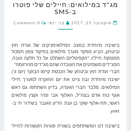
מג"ד במילואים: חיילים שלי פוטרו
ג
ב-SMS
"
ד
C
אוקטובר 25, 2017
בני ינאי
0 Comment
ב
O
מ
M
M
י
E
ל
N
בישיבה מיוחדת במצב המילואימניקים של ועדת חוץ
T
ו
וביטחון, הביע מפקד מערך מילואים בפיקוד צפון תסכול
S
א
ממצוקת חייליו: "הקפיטליזם השתלט על כל חלקה טובה.
י
המג"דים משמיטים את העובדה שהם מג"דים מהרזומה"
ם
חברי ועדת חוץ וביטחון של הכנסת קיימו הבוקר (יום ג')
:
ישיבה מיוחדת ובה ציינו את יום ההוקרה למערך חיילי
ח
המילואים. מלבד חברי הוועדה, בדיון השתתפו גם ראש
י
י
אגף כוח אדם בצה"ל, האלוף אבי זמיר וקצין מילואים
ל
ראשי, תת-אלוף שוקי בן ענת. הדיון הועבר בשידור חי ב-
י
ynet.
ם
ש
בישיבה דנו המשתתפים בשורת סוגיות הקשורות לחיילי
ל