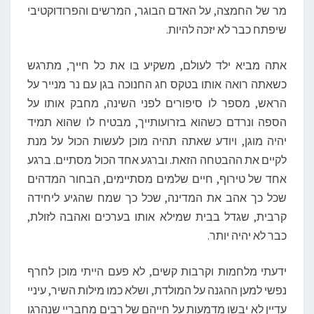
מר של החמצה, על האדם הבוגר, המרשים והפרודוקטיבי
שיפתח כבר לא יזכה להיות.
אתה מביא ילד לעולם, משקיע בו את כל חייך, מתרגש
כשאתה רואה אותו בטקס חג החנוכה בגן עם נר מנייר על
הראש, מספר לו סיפורים לפני השינה, מחבק אותו על
הספה ונרדם כשהוא בזרועותייך, מבטיח לו שהוא תמיד
יהיה מוגן, ויודע שאתה תהיה מוכן לעשות הכול על מנת
לקיים את ההבטחה הזאת. וברגע אחד הכול מסתיים. ברגע
אחד של טירוף, חיים שלמים מסתיימים, הבחור המדהים
שכל כך אהב את המדינה, שכל כך שמח שהגיע ליחידה
קרבית, שגדל בבית שמילא אותו בערכים ואהבה לזולת,
כבר לא יהיה יותר.
ידעתי מלחמות וקרבות קשים, לא פעם הייתי מוכן לחרף
נפשי למען ההגנה על המולדת, ושלא כמו מילות השיר, עיניי
עדיין לא יבשו מדמעות על חייהם של רבים מחבריי שנהרגו