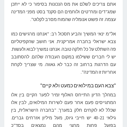
אתם צריכים לשלם את מס הנכונות בסיפור כי לא ייתכן
שמג"דים ומח"טים ולוחמים הם סקנד בסט מפני המדינה
עצמה. זה פשוט אנומליה שהמוח מסרב לקלוט".
אל"מ ינאי המשיך והביע תסכול רב: "אנחנו מרגישים כמו
צבא ישראלי בחברה אמריקנית. אני חושב שהקפיטליזם
פה השתלט על כל חלקה טובה. אנחנו נמשיך לבוא ולעשות.
יש לי חברים ששילמו במקום העבודה שלהם. להסתובב
עם הדרגות ברחוב זה כבר לא גאווה. מי שצריך לקחת
אחריות זו המדינה".
"צבא העם במילואים כמעט ולא קיים"
במהלך הדיון התייחס האלוף זמיר לפער הקיים בין אלו
המתגייסים פעם אחר פעם לשירות המילואים, לבין אלו
שכלל לא לוקחים חלק במערך. "בחברה הישראלית, בין
גילאי 40-21 יש חייבי גיוס, מעל מיליון אזרחים גברים.
בפועל פחות מחצי מהם נמצאים בסד"כ