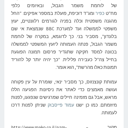
של לוחמת משמר הגבול, ובאיומים כלפי
מח"ט
כפיר
ומג"ד דוכיפת, פועלת במספר אפיקים: "החל
מהגנה משפטית וכלה בפניה לגורמים רלוונטיים, יעוץ
משפטי לממשלה ועד למערכת BBC שנמצאת אי שם
בלונדון", מסביר בני. כך לדוגמא, במקרה של לוחמת
משמר הגבול, פנתה העמותה ליועץ המשפטי לממשלה
בכוונה למסד חקיקה שתגדיר פרסום תמונה הפוגעת
בחייל צה"ל כעבירה פלילית. "כך יהיה יותר קל להוריד
תמונות כאלו מהרשת", הוא אומר.
עמותת קונצנזוס, כך מסביר ינאי, שומרת על עין פקוחה
ועושה מאמצים כדי לאתר את ניסיונות הפגיעה הללו
מראש, אבל גם מזמינה חיילים שמרגישים שנפגעו, לפנות
מיוזמתם. כמו כן ישנו
עמוד פייסבוק
שניתן לפנות דרכו
לעמותה.
מקור – http://www.mako.co.il/pzm-