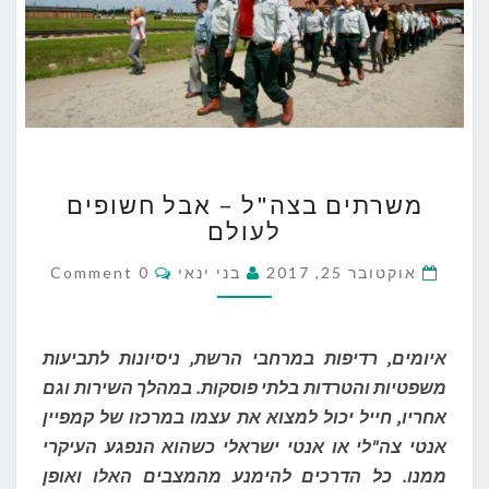
מ
משרתים בצה"ל – אבל חשופים
ש
לעולם
ר
ת
C
אוקטובר 25, 2017
בני ינאי
0 Comment
י
O
ם
M
M
ב
E
צ
N
איומים, רדיפות במרחבי הרשת, ניסיונות לתביעות
T
ה
S
משפטיות והטרדות בלתי פוסקות. במהלך השירות וגם
"
אחריו, חייל יכול למצוא את עצמו במרכזו של קמפיין
ל
–
אנטי צה"לי או אנטי ישראלי כשהוא הנפגע העיקרי
א
ממנו. כל הדרכים להימנע מהמצבים האלו ואופן