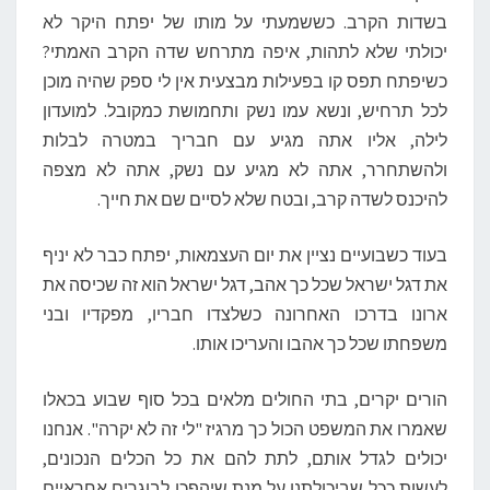
בשדות הקרב. כששמעתי על מותו של יפתח היקר לא
יכולתי שלא לתהות, איפה מתרחש שדה הקרב האמתי?
כשיפתח תפס קו בפעילות מבצעית אין לי ספק שהיה מוכן
לכל תרחיש, ונשא עמו נשק ותחמושת כמקובל. למועדון
לילה, אליו אתה מגיע עם חבריך במטרה לבלות
ולהשתחרר, אתה לא מגיע עם נשק, אתה לא מצפה
להיכנס לשדה קרב, ובטח שלא לסיים שם את חייך.
בעוד כשבועיים נציין את יום העצמאות, יפתח כבר לא יניף
את דגל ישראל שכל כך אהב, דגל ישראל הוא זה שכיסה את
ארונו בדרכו האחרונה כשלצדו חבריו, מפקדיו ובני
משפחתו שכל כך אהבו והעריכו אותו.
הורים יקרים, בתי החולים מלאים בכל סוף שבוע בכאלו
שאמרו את המשפט הכול כך מרגיז "לי זה לא יקרה". אנחנו
יכולים לגדל אותם, לתת להם את כל הכלים הנכונים,
לעשות ככל שביכולתנו על מנת שיהפכו לבוגרים אחראיים