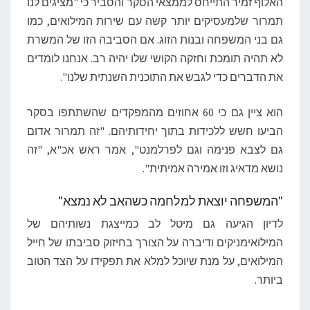
האלוף זמיר התייחס לממצאי הסקר והסביר כי "מציגים לנו
תמרור שלמעסיקים יותר קשה עם שירות המילואים, כמו
גם בני המשפחה ובנות הזוג. אם הסביבה הזו של המשרת
לא תהיה תומכת וחזקה הקושי שלו יהיה רב. אנחנו לומדים
את הדברים כדי לגבש את התוכנית השנתית שלנו".
הוא ציין גם כי 60 אחוזים מהמפקדים שהשתתפו בסקר
הביעו חשש ללכידות בתוך יחידותיהם. "זה תמרור אדום
גם לצבא פנימה וגם לפרלמנט", אמר ראש אכ"א, "זה
נושא מדאיג וזו אמירה אמיתית".
"המשפחה יוצאת למלחמה כשהאב לא נמצא"
לדיון הגיעה גם מיטל לב כמייצגת נשותיהם של
המילואימניקים ודיברה על הצורך בחיזוק סביבתו של חייל
המילואים, על מנת שיוכל למלא את תפקידו על הצד הטוב
ביותר.