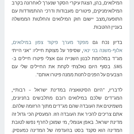
י
המילואים, בהן, הצגת עיקרי הסקר שנערך לאחרונה בקרב
פ
המילואימניקים, פיטורים מעבודות ודרכי ההתמודדות עם
ו
התופעה,מצב יישום חוק המילואים והחלטות הממשלה
ט
בעניין ההטבות.
ר
ו
בדיון נכח גם
ב
מפקד מערך פיקוד צפון במילואים,
-
אלוף-משנה בני ינאי
, שסיפר על מצוקת חייליו: "אני הייתי
S
מג"ד במלחמת לבנון השנייה וגם אצלי פיטרו חיילים ב-
M
SMS. בסוף היום נאלצתי לקחת את החיילים שלי עם
S
הצבעים על הפנים לחנות ממנה פיטרו אותם".
לדבריו, "היום הסיטואציה במדינת ישראל – רבותיי,
המג"דים שלכם במילואים רובם מתלבשים בחניונים,
משמיטים את העובדה שהם מג"דים מתוך הרזומה שלהם.
אתם צריכים להכיר את העובדה הזו. המעסיק הכי גדול זה
מדינת ישראל. באפן אנומלי, מי שמוכן לחרף נפשו לטובת
המדינה הוא סקנד בסט בהעדפה של המדינה כמעסיק.