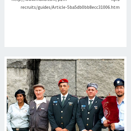
recruits/guides/Article-5ba5db0bb8ecc31006.htm