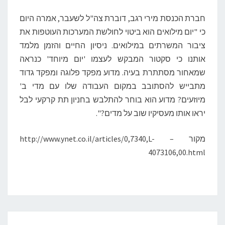
חברת הכנסת מירי רגב, דוברת צה"ל לשעבר, אמרה היום
כי "יום מילואים הוא ביטוי לחולשת המערכות העוטפות את
ציבור המשרתים במילואים. ניסיון החיים והזמן מלמד
אותנו כי סקטור המבקש לעצמו 'יום מיוחד' כנראה
שמאחור מסתתרת בעיה. מדוע מפקד פלוגה ומפקד גדוד
מתבייש להסתובב במקום העבודה שלו עם מדי ב'
מיוזעים? מדוע הוא בוחר להתלבש בחניון תת קרקעי לבל
יראו אותו מעסיקיו שוב על מדים?".
מקור – http://www.ynet.co.il/articles/0,7340,L-
4073106,00.html