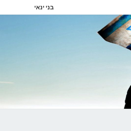
בני ינאי