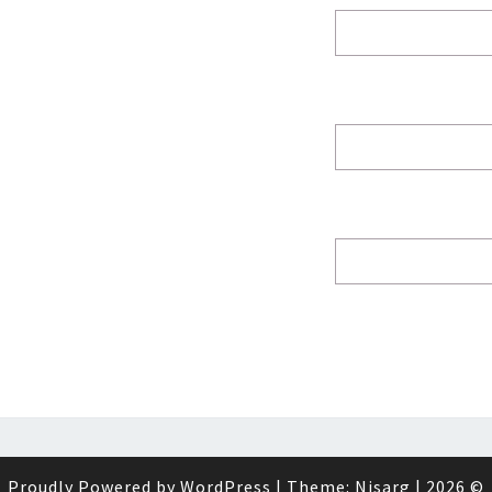
Proudly Powered by
WordPress
|
Theme:
Nisarg
|
© 2026