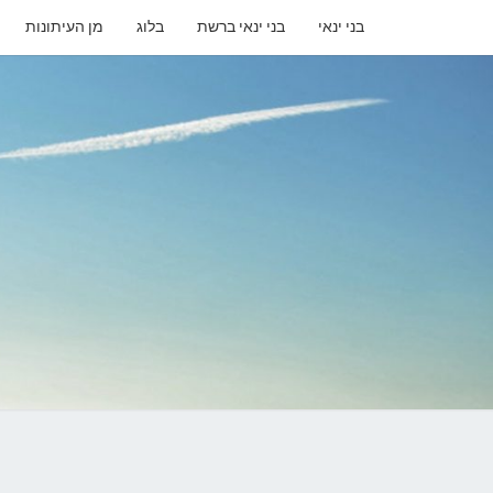
בני ינאי
בני ינאי ברשת
בלוג
מן העיתונות